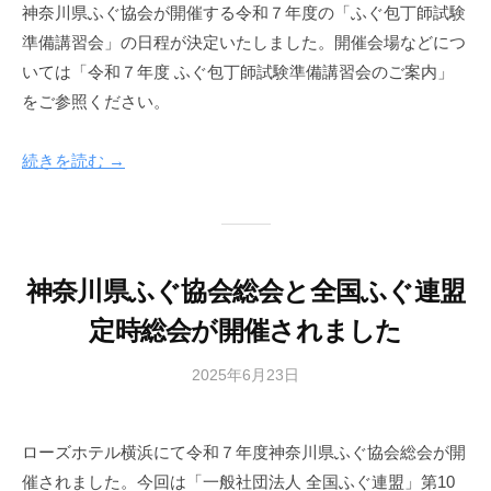
神奈川県ふぐ協会が開催する令和７年度の「ふぐ包丁師試験
報
準備講習会」の日程が決定いたしました。開催会場などにつ
部
いては「令和７年度 ふぐ包丁師試験準備講習会のご案内」
をご参照ください。
続きを読む →
神奈川県ふぐ協会総会と全国ふぐ連盟
定時総会が開催されました
2025年6月23日
b
y
広
ローズホテル横浜にて令和７年度神奈川県ふぐ協会総会が開
報
催されました。今回は「一般社団法人 全国ふぐ連盟」第10
部