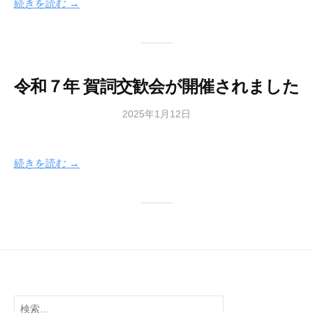
続きを読む →
令和７年 賀詞交歓会が開催されました
2025年1月12日
b
y
広
続きを読む →
報
部
検