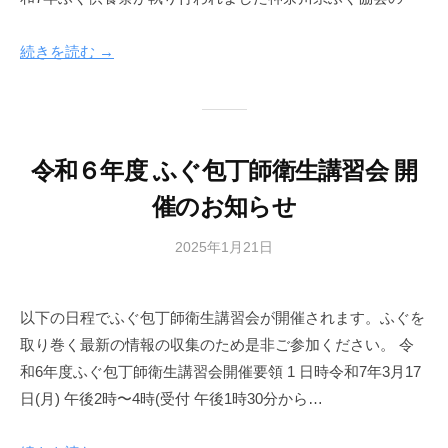
続きを読む →
令和６年度 ふぐ包丁師衛生講習会 開
催のお知らせ
2025年1月21日
b
y
広
以下の日程でふぐ包丁師衛生講習会が開催されます。ふぐを
報
取り巻く最新の情報の収集のため是非ご参加ください。 令
部
和6年度ふぐ包丁師衛生講習会開催要領 1 日時令和7年3月17
日(月) 午後2時〜4時(受付 午後1時30分から…