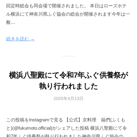
回定時総会も同会場で開催されました。 本日はローズホテ
ル横浜にて神奈川県ふぐ協会の総会が開催されます今年は一
般…
続きを読む →
横浜八聖殿にて令和7年ふぐ供養祭が
執り行われました
2025年4月13日
b
y
広
この投稿をInstagramで見る 【公式】京料理 福們(ふくも
報
と)(@fukumoto.official)がシェアした投稿 横浜八聖殿にて令
部
和7年ふぐ供養祭が執り行われました神奈川県ふぐ協会の