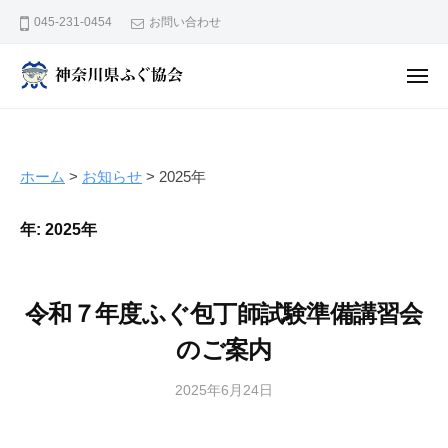
神
ュ
コ
ー
045-231-0454
お問い合わせ
奈
ン
川
テ
県
メ
ン
ニ
ふ
神
ュ
ぐ
ー
ツ
奈
協
へ
川
会
ス
ホーム
>
お知らせ
>
2025年
県
キ
ふ
ッ
年:
2025年
ぐ
プ
協
会
令和７年度ふぐ包丁師試験準備講習会
のご案内
2025年6月24日
b
y
広