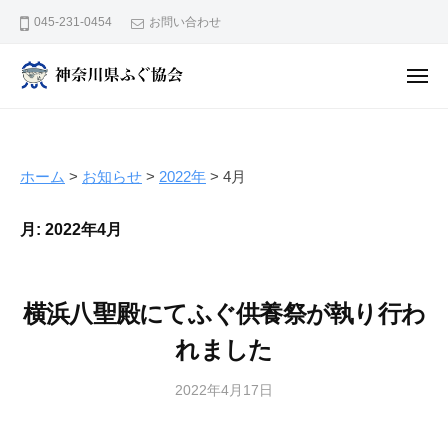
神
ュ
コ
ー
045-231-0454
お問い合わせ
奈
ン
川
テ
県
メ
ン
ニ
ふ
神
ュ
ぐ
ー
ツ
奈
協
へ
川
会
ス
ホーム
>
お知らせ
>
2022年
>
4月
県
キ
ふ
ッ
月:
2022年4月
ぐ
プ
協
会
横浜八聖殿にてふぐ供養祭が執り行わ
れました
2022年4月17日
b
y
広