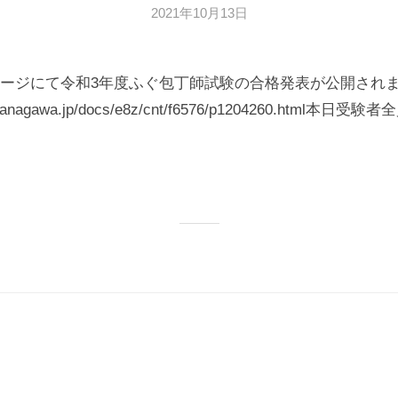
2021年10月13日
b
y
広
ージにて令和3年度ふぐ包丁師試験の合格発表が公開され
報
部
ef.kanagawa.jp/docs/e8z/cnt/f6576/p1204260.html本