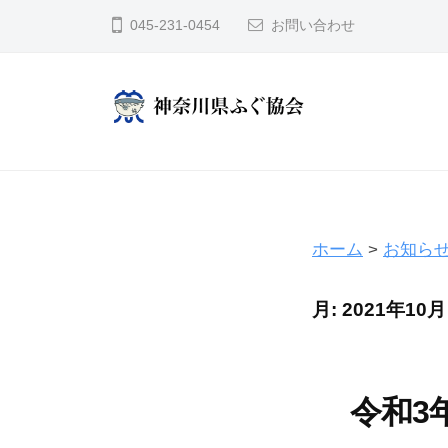
コ
奈
045-231-0454
お問い合わせ
川
ン
県
テ
ふ
ン
ぐ
ツ
神
協
へ
奈
会
ス
川
キ
県
ホーム
>
お知ら
ッ
ふ
プ
ぐ
月:
2021年10月
協
会
令和3