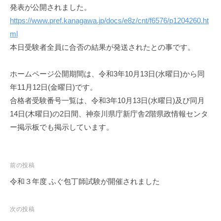
発表が公開されました。
https://www.pref.kanagawa.jp/docs/e8z/cnt/f6576/p1204260.ht
ml
本日受験者全員に合否の結果が発送されたとの事です。
ホームページ公開期間は、令和3年10月13日(水曜日)から同
年11月12日(金曜日)です。
合格者受験番号一覧は、令和3年10月13日(水曜日)及び同月
14日(木曜日)の2日間、神奈川県庁新庁舎2階県政情報センタ
ー掲示板でも掲示しています。
投
前の投稿
稿
令和３年度 ふぐ包丁師試験が開催されました
ナ
ビ
次の投稿