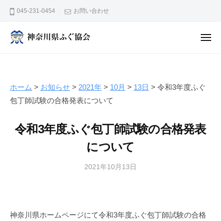
神
ュ
コ
ー
045-231-0454
お問い合わせ
奈
ン
川
テ
県
メ
ン
ニ
ふ
神
ュ
ぐ
ー
ツ
奈
協
へ
川
会
ス
ホーム
>
お知らせ
>
2021年
>
10月
>
13日
>
令和3年度ふぐ
県
キ
包丁師試験の合格発表について
ふ
ッ
ぐ
プ
令和3年度ふぐ包丁師試験の合格発表
協
について
会
2021年10月13日
b
y
広
報
神奈川県ホームページにて令和3年度ふぐ包丁師試験の合格
部