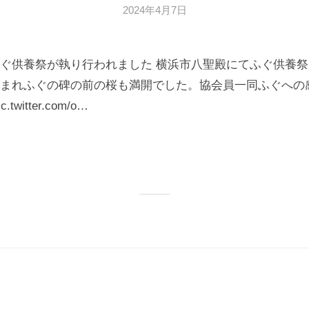
2024年4月7日
b
y
広
ぐ供養祭が執り行われました 横浜市八聖殿にてふぐ供養
報
部
まれふぐの碑の前の桜も満開でした。協会員一同ふぐへの
witter.com/o…