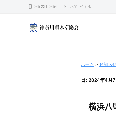
コ
奈
045-231-0454
お問い合わせ
川
ン
県
テ
ふ
ン
ぐ
ツ
神
協
へ
奈
会
ス
川
キ
県
ホーム
>
お知ら
ッ
ふ
プ
ぐ
日:
2024年4月
協
会
横浜八