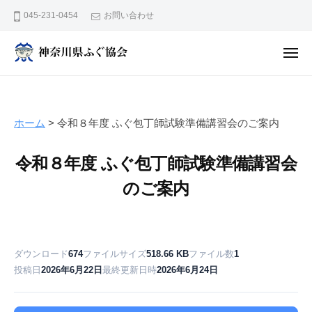
神
ュ
コ
ー
045-231-0454
お問い合わせ
奈
ン
川
テ
県
メ
ン
ニ
ふ
神
ュ
ぐ
ー
ツ
奈
協
へ
川
会
ス
ホーム
>
令和８年度 ふぐ包丁師試験準備講習会のご案内
県
キ
ふ
ッ
令和８年度 ふぐ包丁師試験準備講習会
ぐ
プ
のご案内
協
会
ダウンロード
674
ファイルサイズ
518.66 KB
ファイル数
1
投稿日
2026年6月22日
最終更新日時
2026年6月24日