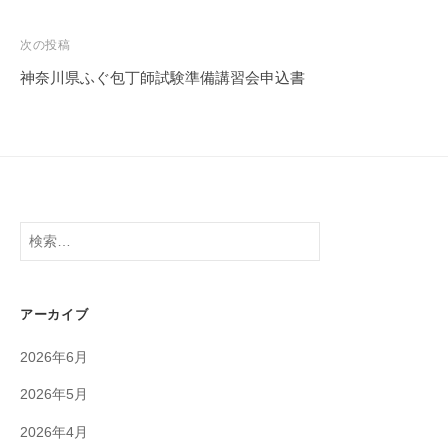
ナ
ビ
次の投稿
ゲ
神奈川県ふぐ包丁師試験準備講習会申込書
ー
シ
ョ
ン
検
索:
アーカイブ
2026年6月
2026年5月
2026年4月