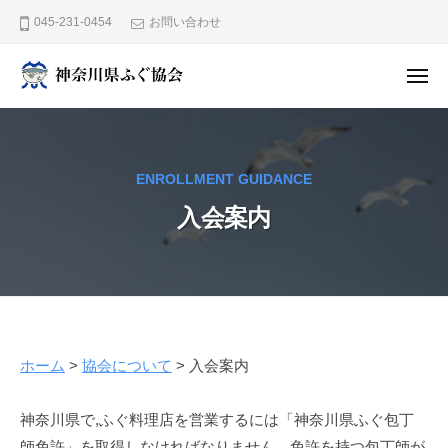
神
ュ
コ
ー
045-231-0454
お問い合わせ
奈
ン
川
テ
県
メ
ン
ニ
ふ
神
ュ
ぐ
ー
ツ
奈
協
へ
川
会
ス
ENROLLMENT GUIDANCE
県
キ
入会案内
ふ
ッ
ぐ
プ
協
会
ホーム
>
協会について
>
入会案内
入
神奈川県で,ふぐ料理店を営業するには「神奈川県ふぐ包丁
師免許」を取得しなければなりません。免許を持つ包丁師が