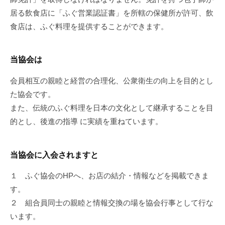
会
居る飲食店に「ふぐ営業認証書」を所轄の保健所が許可、飲
案
食店は、ふぐ料理を提供することができます。
内
当協会は
2019
年
会員相互の親睦と経営の合理化、公衆衛生の向上を目的とし
7
た協会です。
月
また、伝統のふぐ料理を日本の文化として継承することを目
30
的とし、後進の指導 に実績を重ねています。
日
by
Administrator
当協会に入会されますと
１ ふぐ協会のHPへ、お店の結介・情報などを掲載できま
す。
２ 組合員同士の親睦と情報交換の場を協会行事として行な
います。